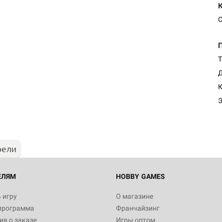
С
Т
Д
К
Э
рели
ЕЛЯМ
HOBBY GAMES
 игру
О магазине
программа
Франчайзинг
я о заказе
Игры оптом