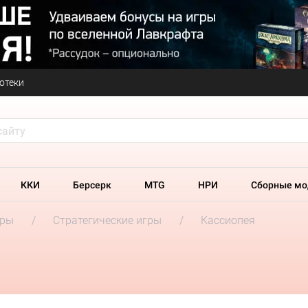
отеки
ККИ
Берсерк
MTG
НРИ
Сборные мо
гры
Стратегические игры
Кассиопея