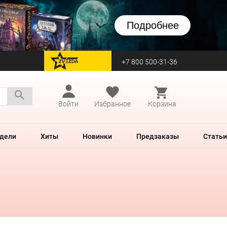
Подробнее
+7 800 500-31-36
перейти на Zvezda
Войти
Избранное
Корзина
дели
Хиты
Новинки
Предзаказы
Статьи