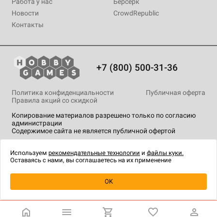
Работа у нас
Берсерк
Новости
CrowdRepublic
Контакты
+7 (800) 500-31-36
Политика конфиденциальности
Публичная оферта
Правила акций со скидкой
Копирование материалов разрешено только по согласию
администрации
Содержимое сайта не является публичной офертой
На сайте Hobby Games применяются
рекомендательные
технологии
.
Используем
рекомендательные технологии
и
файлы куки.
Оставаясь с нами, вы соглашаетесь на их применение
Уведомить о наличии
OK