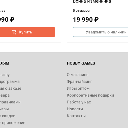
Война Изменника
Настольная игра Hobby Worl
ыва
5 отзывов
Египта
990 ₽
19 990 ₽
1 991
Купить
Уведомить о наличии
Настольная игра Hobby World
Белая смерть
12 990
ЕЛЯМ
HOBBY GAMES
 игру
О магазине
программа
Франчайзинг
Настольная игра Hobby Worl
я о заказе
Игры оптом
Аркхэма. Карточная игра
овара
Корпоративные подарки
3 490
 правилами
Работа у нас
игры
Новости
30+
13+
1-4
30-60
12+
з скидки
Контакты
е приложение
-монстр
Дорога приключений: Ар
Настольная игра Hobby Worl