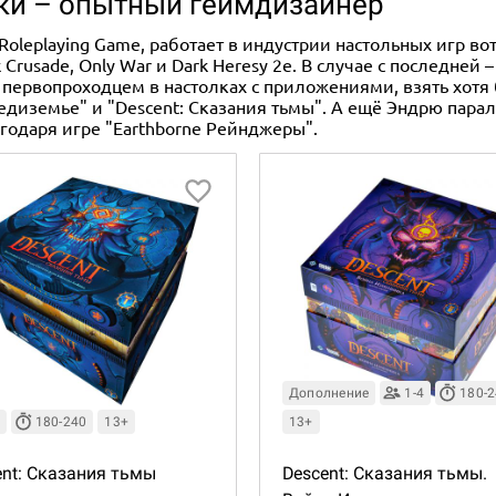
ки – опытный геймдизайнер
oleplaying Game, работает в индустрии настольных игр во
 Crusade, Only War и Dark Heresy 2e. В случае с последней 
ыл первопроходцем в настолках с приложениями, взять хот
редиземье" и "Descent: Сказания тьмы". А ещё Эндрю пар
агодаря игре "Earthborne Рейнджеры".
Дополнение
1-4
180-
180-240
13+
13+
ent: Сказания тьмы
Descent: Сказания тьмы.