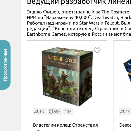
Ведущий разработчик линей
Эндрю Фишер, ответственный за The Cosmere R
НРИ по "Вархаммеру 40,000": Deathwatch, Black
Работал над играми по Star Wars и Fallout. Б
редакция", "Властелин колец: Странствия в С
Earthborne Games, которую в России знают бл
Просмотренные
1-5
60+
13+
1-4
Властелин колец: Странствия
Desc