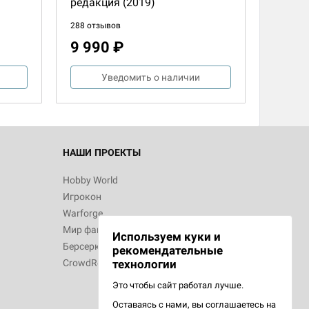
редакция (2019)
d Монстры
288 отзывов
9 990 ₽
Уведомить о наличии
 Зомбицид:
НАШИ ПРОЕКТЫ
Hobby World
Игрокон
d Ужас
Warforge
Мир фантастики
Используем куки и
Берсерк
рекомендательные
технологии
CrowdRepublic
Это чтобы сайт работал лучше.
хив
Оставаясь с нами, вы соглашаетесь на
d Ужас