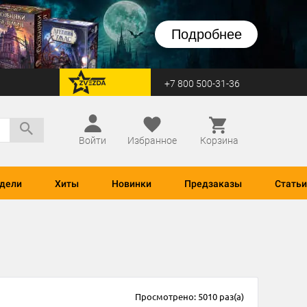
Подробнее
+7 800 500-31-36
перейти на Zvezda
Войти
Избранное
Корзина
дели
Хиты
Новинки
Предзаказы
Статьи
Просмотрено: 5010 раз(а)