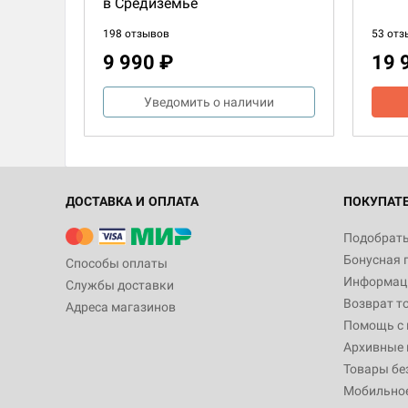
в Средиземье
198 отзывов
53 отз
9 990 ₽
19 
Уведомить о наличии
ДОСТАВКА И ОПЛАТА
ПОКУПАТ
Подобрать
Бонусная 
Способы оплаты
Информаци
Службы доставки
Возврат т
Адреса магазинов
Помощь с
Архивные 
1-4
60+
14+
2-4
Товары бе
Мобильно
Earthborne Рейнджеры
Босс