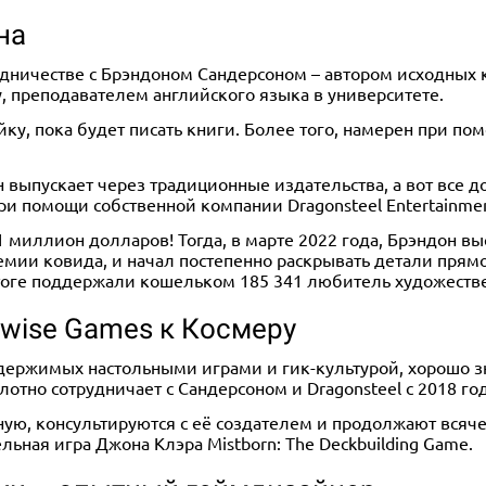
на
рудничестве с Брэндоном Сандерсоном – автором исходных
, преподавателем английского языка в университете.
ку, пока будет писать книги. Более того, намерен при п
 выпускает через традиционные издательства, а вот все д
ри помощи собственной компании Dragonsteel Entertainmen
1 миллион долларов! Тогда, в марте 2022 года, Брэндон 
емии ковида, и начал постепенно раскрывать детали прямо
 итоге поддержали кошельком 185 341 любитель художеств
wise Games к Космеру
 одержимых настольными играми и гик-культурой, хорошо з
лотно сотрудничает с Сандерсоном и Dragonsteel с 2018 год
ную, консультируются с её создателем и продолжают всяче
льная игра Джона Клэра Mistborn: The Deckbuilding Game.