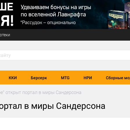
отеки
ККИ
Берсерк
MTG
НРИ
Сборные мо
ре" открыт портал в миры Сандерсона
портал в миры Сандерсона