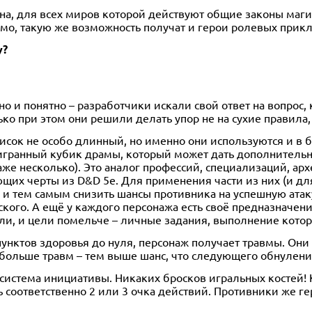
на, для всех миров которой действуют общие законы маг
имо, такую же возможность получат и герои ролевых прик
у?
но и понятно – разработчики искали свой ответ на вопрос
ько при этом они решили делать упор не на сухие правила,
исок не особо длинный, но именно они используются и в бо
тигранный кубик драмы, который может дать дополнител
же несколько). Это аналог профессий, специализаций, архет
щих черты из D&D 5e. Для применения части из них (и дл
 и тем самым снизить шансы противника на успешную атаку
го. А ещё у каждого персонажа есть своё предназначение,
ели, и цели помельче – личные задания, выполнение кото
унктов здоровья до нуля, персонаж получает травмы. Он
больше травм – тем выше шанс, что следующего обнулени
система инициативы. Никаких бросков игральных костей!
 соответственно 2 или 3 очка действий. Противники же 