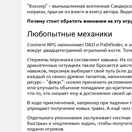
"Космер" – вымышленная вселенная Сандерсо
мирами, прыгая из книги в книгу автора. Вид
Почему стоит обратить внимание на эту игр
Любопытные механики
Cosmere RPG напоминает D&D и Pathfinder, и о
вокруг двадцатигранной игральной кости. Тол
Стержень персонажа составляют навыки. Их сп
драматичных ситуациях также бросается шес
навыков, персонаж выбирает свой путь (или да
каждый со своим древом талантов, напоминаю
ресурс – "фокус": можно применить уклонение
или улучшить обычное попадание до критическо
что-то, что мешает ему в достижении своей ц
В ходе приключений, например при падении п
упрощают получение новых травм. А ещё чем 
Отдельного упоминания заслуживает местная 
быстрым и медленным ходом, чтобы получить
ходами игроков.