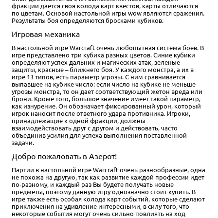
фракции дается своя колода карт квестов, карты отличаются
по цветам. Основой настольной игры wow являются сражения.
Результаты боя определяются бросками кубиков.
Игровая механика
В настольной игре Warcraft очень любопытная система боев. В
игре представлено три кубика разных цветов. Синие кубики
определяют успех дальних и магических атак, зеленые –
защиты, красные – ближнего боя. У каждого монстра, а их в
игре 13 типов, есть параметр угрозы. С ним сравнивается
выпавшее на кубике число: если число на кубике не меньше
угрозы монстра, то он дает соответствующий жетон вреда или
брони. Кроме того, большое значение имеет такой параметр,
как изнурение. Он обозначает фиксированный урон, который
игрок наносит после ответного удара противника. Игроки,
принадлежащие к одной фракции, должны
взаимодействовать друг с другом и действовать, часто
объединив усилия для успеха выполнения поставленной
задачи.
Добро пожаловать в Азерот!
Партии в настольной игре Warcraft очень разнообразные, одна
не похожа на другую, так как развитие каждой профессии идет
по-разному, и каждый раз Вы будете получать новые
предметы, поэтому данную игру однозначно стоит купить. В
игре также есть особая колода карт событий, которые сделают
приключения на удивление интересными, в силу того, что
некоторые события могут очень сильно повлиять на ход