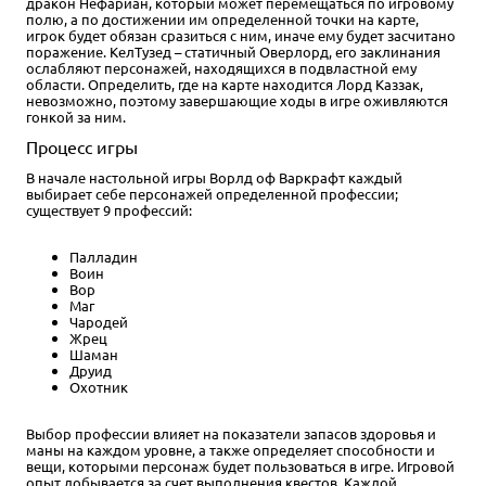
дракон Нефариан, который может перемещаться по игровому
полю, а по достижении им определенной точки на карте,
игрок будет обязан сразиться с ним, иначе ему будет засчитано
поражение. КелТузед – статичный Оверлорд, его заклинания
ослабляют персонажей, находящихся в подвластной ему
области. Определить, где на карте находится Лорд Каззак,
невозможно, поэтому завершающие ходы в игре оживляются
гонкой за ним.
Процесс игры
В начале настольной игры Ворлд оф Варкрафт каждый
выбирает себе персонажей определенной профессии;
существует 9 профессий:
Палладин
Воин
Вор
Маг
Чародей
Жрец
Шаман
Друид
Охотник
Выбор профессии влияет на показатели запасов здоровья и
маны на каждом уровне, а также определяет способности и
вещи, которыми персонаж будет пользоваться в игре. Игровой
опыт добывается за счет выполнения квестов. Каждой