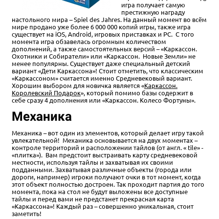
игра получает самую
престижную награду
настольного мира – Spiel des Jahres. На данный момент во всём
мире продано уже более 6 000 000 копий игры, также игра
существует на iOS, Android, игровых приставках и PC. С того
момента игра обзавелась огромным количеством
дополнений, а также самостоятельных версий – «Каркассон.
Охотники и Собиратели» или «Каркассон. Новые Земли» не
менее популярны. Существует даже специальный детский
вариант «Дети Каркассона»! Стоит отметить, что классическим
«Каркассоном» считается именно Средневековый вариант.
Хорошим выбором для новичка является «
Каркассон.
Королевский Подарок
», который помимо базы содержит в
себе сразу 4 дополнения или «Каркассон. Колесо Фортуны».
Механика
Механика – вот один из элементов, который делает игру такой
увлекательной! Механика основывается на двух моментах –
контроле территорий и расположении тайлов (от англ. « tile» -
«плитка»). Вам предстоит выстраивать карту средневековой
местности, используя тайлы и захватывая их своими
подданными. Захватывая различные объекты (города или
дороги, например) игроки получают очки в тот момент, когда
этот объект полностью достроен. Так проходит партия до того
момента, пока на стол не будут выложены все доступные
тайлы и перед вами не предстанет прекрасная карта
«Каркассона»! Каждый раз – совершенно уникальная, стоит
заметить!