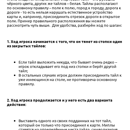
чёрного цвета, других же тайлов – белая. Тайлы располагают
по основному правилу – поле к полю, город к городу, дорога к
дороге - то есть нельзя нарушать естественное устройство
карты и, например, присоединить отрезок дороги в открытое
поле. Пример правильного расположения вы можете
рассмотреть чуть выше. Для удобства, разберём ход по шагам:
1. Ход игрока начинается с того, что он тянет из стопки один
из закрытых тайлов:
Если тайл выложить некуда, что бывает очень редко –
игрок откладывает его под низ стопки и берёт другой
тайл;
В остальных случаях игрок должен присоединить тайл к
уже имеющимся на столе, не противореча основному
правилу.
2. Ход игрока продолжается и у него есть два варианта
действия:
Выставить одного из своих подданных на тот тайл,
который он только что присоединил к карте. Миплы
ставятся на определённые места тайла, символизируя,