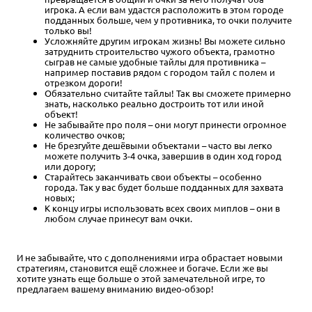
игрока. А если вам удастся расположить в этом городе
подданных больше, чем у противника, то очки получите
только вы!
Усложняйте другим игрокам жизнь! Вы можете сильно
затруднить строительство чужого объекта, грамотно
сыграв не самые удобные тайлы для противника –
например поставив рядом с городом тайл с полем и
отрезком дороги!
Обязательно считайте тайлы! Так вы сможете примерно
знать, насколько реально достроить тот или иной
объект!
Не забывайте про поля – они могут принести огромное
количество очков;
Не брезгуйте дешёвыми объектами – часто вы легко
можете получить 3-4 очка, завершив в один ход город
или дорогу;
Старайтесь заканчивать свои объекты – особенно
города. Так у вас будет больше подданных для захвата
новых;
К концу игры использовать всех своих миплов – они в
любом случае принесут вам очки.
И не забывайте, что с дополнениями игра обрастает новыми
стратегиям, становится ещё сложнее и богаче. Если же вы
хотите узнать еще больше о этой замечательной игре, то
предлагаем вашему вниманию видео-обзор!