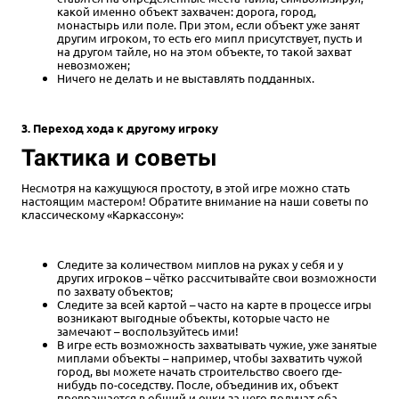
какой именно объект захвачен: дорога, город,
монастырь или поле. При этом, если объект уже занят
другим игроком, то есть его мипл присутствует, пусть и
на другом тайле, но на этом объекте, то такой захват
невозможен;
Ничего не делать и не выставлять подданных.
3. Переход хода к другому игроку
Тактика и советы
Несмотря на кажущуюся простоту, в этой игре можно стать
настоящим мастером! Обратите внимание на наши советы по
классическому «Каркассону»:
Следите за количеством миплов на руках у себя и у
других игроков – чётко рассчитывайте свои возможности
по захвату объектов;
Следите за всей картой – часто на карте в процессе игры
возникают выгодные объекты, которые часто не
замечают – воспользуйтесь ими!
В игре есть возможность захватывать чужие, уже занятые
миплами объекты – например, чтобы захватить чужой
город, вы можете начать строительство своего где-
нибудь по-соседству. После, объединив их, объект
превращается в общий и очки за него получат оба