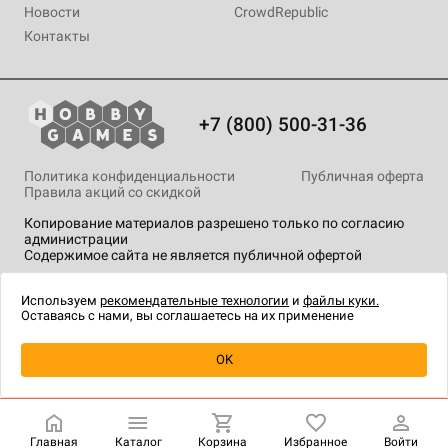
Новости
CrowdRepublic
Контакты
+7 (800) 500-31-36
Политика конфиденциальности
Публичная оферта
Правила акций со скидкой
Копирование материалов разрешено только по согласию
администрации
Содержимое сайта не является публичной офертой
На сайте Hobby Games применяются
рекомендательные
технологии
.
Используем
рекомендательные технологии
и
файлы куки.
Оставаясь с нами, вы соглашаетесь на их применение
Уведомить о наличии
OK
Главная
Каталог
Корзина
Избранное
Войти