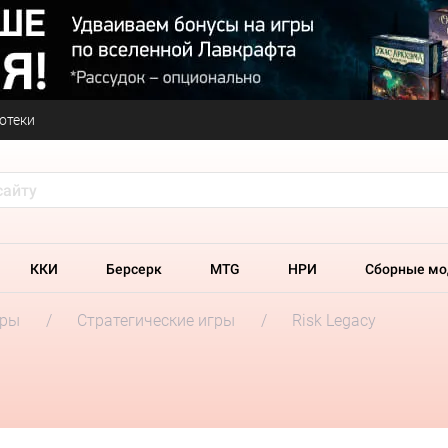
отеки
ККИ
Берсерк
MTG
НРИ
Сборные мо
гры
Стратегические игры
Risk Legacy