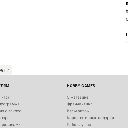
Х
С
Э
рели
ЕЛЯМ
HOBBY GAMES
 игру
О магазине
программа
Франчайзинг
я о заказе
Игры оптом
овара
Корпоративные подарки
 правилами
Работа у нас