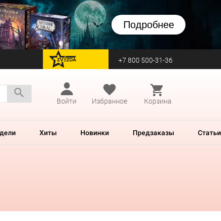
Подробнее
+7 800 500-31-36
перейти на Zvezda
Войти
Избранное
Корзина
дели
Хиты
Новинки
Предзаказы
Статьи