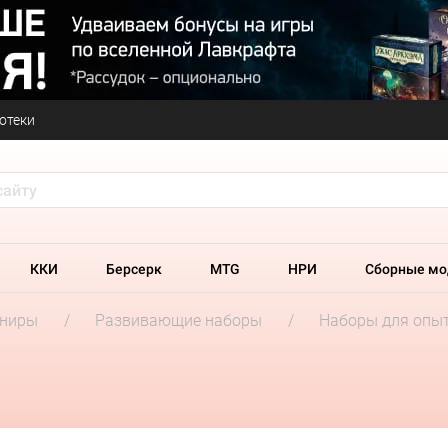
отеки
ККИ
Берсерк
MTG
НРИ
Сборные мо
ениры
Развивающие наборы
Наборы для опы