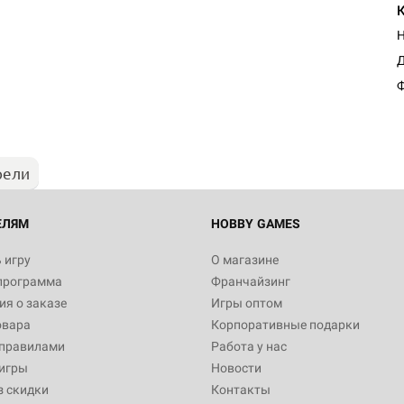
Н
Д
Ф
рели
ЕЛЯМ
HOBBY GAMES
 игру
О магазине
программа
Франчайзинг
я о заказе
Игры оптом
овара
Корпоративные подарки
 правилами
Работа у нас
игры
Новости
з скидки
Контакты