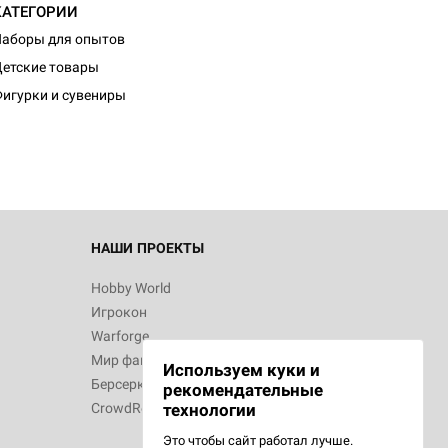
КАТЕГОРИИ
аборы для опытов
етские товары
игурки и сувениры
НАШИ ПРОЕКТЫ
Hobby World
Игрокон
Warforge
Мир фантастики
Используем куки и
Берсерк
рекомендательные
CrowdRepublic
технологии
Это чтобы сайт работал лучше.