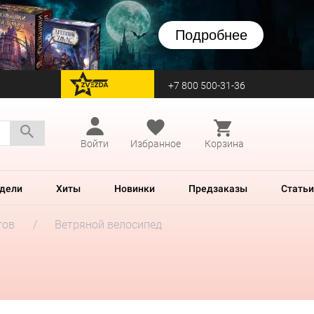
Подробнее
+7 800 500-31-36
перейти на Zvezda
Войти
Избранное
Корзина
дели
Хиты
Новинки
Предзаказы
Статьи
тов
Ветряной велосипед