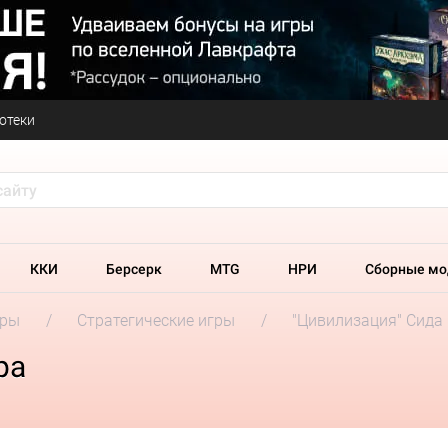
отеки
ККИ
Берсерк
MTG
НРИ
Сборные мо
гры
Стратегические игры
"Цивилизация" Сида
ра