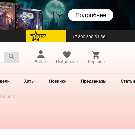
Подробнее
+7 800 500-31-36
перейти на Zvezda
Войти
Избранное
Корзина
дели
Хиты
Новинки
Предзаказы
Статьи
 Мейера