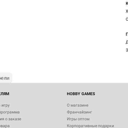
Х
С
Д
Э
рели
ЕЛЯМ
HOBBY GAMES
 игру
О магазине
программа
Франчайзинг
я о заказе
Игры оптом
овара
Корпоративные подарки