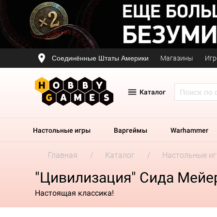
Соединённые Штаты Америки
Магазины
Игр
Каталог
Настольные игры
Варгеймы
Warhammer
Главная
Каталог
Настольные и
"Цивилизация" Сида Мейе
Настоящая классика!