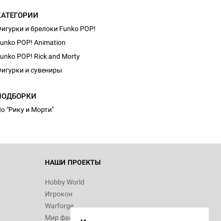
КАТЕГОРИИ
игурки и брелоки Funko POP!
unko POP! Animation
unko POP! Rick and Morty
игурки и сувениры
d Монстры
ПОДБОРКИ
о "Рику и Морти"
 Зомбицид:
НАШИ ПРОЕКТЫ
Hobby World
Игрокон
 Берсерк.
Warforge
в
Мир фантастики