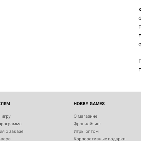
Ф
F
F
Ф
Настольная игра Hobby Worl
Египта
1 991
П
Настольная игра Hobby World
Белая смерть
12 990
ЕЛЯМ
HOBBY GAMES
 игру
О магазине
программа
Франчайзинг
Настольная игра Hobby World
я о заказе
Игры оптом
Сердце роя. Дисплей бустеро
овара
Корпоративные подарки