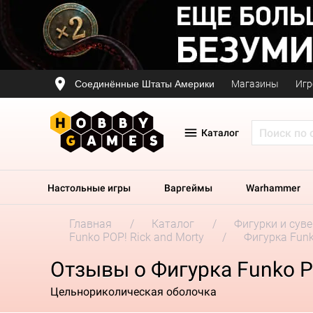
Соединённые Штаты Америки
Магазины
Игр
Каталог
Настольные игры
Варгеймы
Warhammer
Главная
Каталог
Фигурки и сув
Funko POP! Rick and Morty
Фигурка Funko
Отзывы о Фигурка Funko POP
Цельнориколическая оболочка