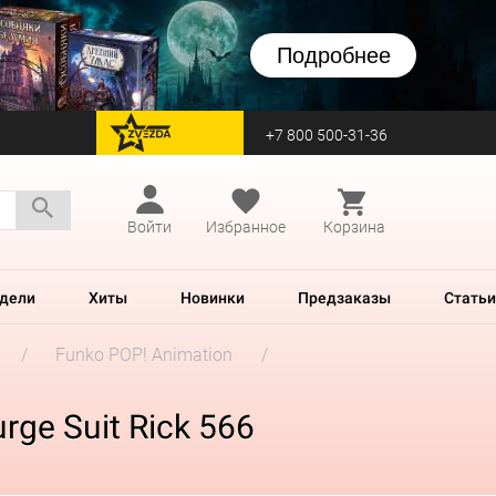
Подробнее
+7 800 500-31-36
перейти на Zvezda
Войти
Избранное
Корзина
дели
Хиты
Новинки
Предзаказы
Статьи
Funko POP! Animation
rge Suit Rick 566