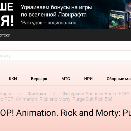
отеки
ККИ
Берсерк
MTG
НРИ
Сборные мо
ениры
Фигурки
Фигурки и брелоки Funko POP!
 POP! Animation. Rick and Morty: Purge Suit Rick 566
! Animation. Rick and Morty: Pu