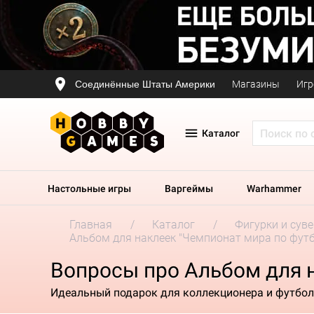
Соединённые Штаты Америки
Магазины
Игр
Каталог
Настольные игры
Варгеймы
Warhammer
Главная
Каталог
Фигурки и сув
Альбом для наклеек "Чемпионат мира по футб
Вопросы про Альбом для н
Идеальный подарок для коллекционера и футбо