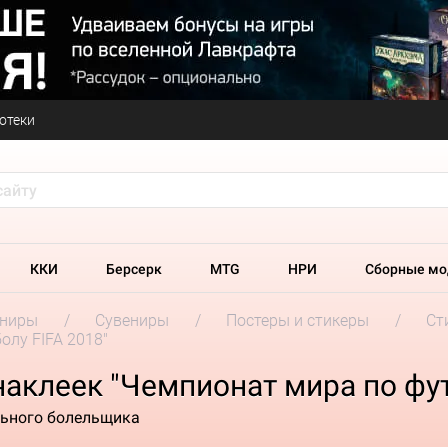
отеки
ККИ
Берсерк
MTG
НРИ
Сборные мо
ениры
Сувениры
Постеры и стикеры
Ст
олу FIFA 2018"
аклеек "Чемпионат мира по фут
льного болельщика