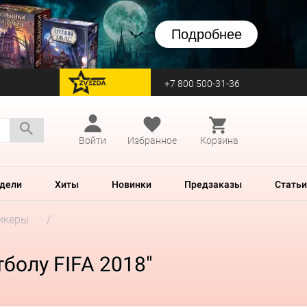
Подробнее
+7 800 500-31-36
перейти на Zvezda
Войти
Избранное
Корзина
дели
Хиты
Новинки
Предзаказы
Статьи
икеры
болу FIFA 2018"