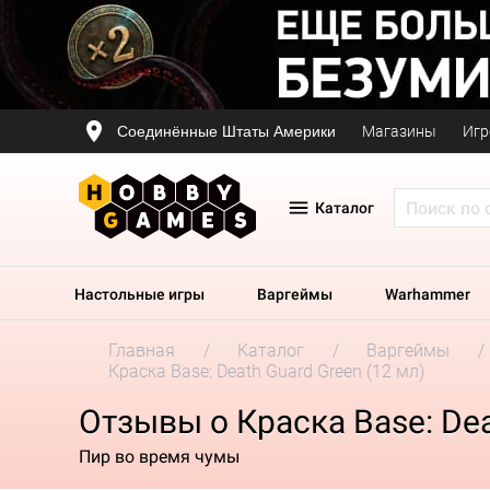
Соединённые Штаты Америки
Магазины
Игр
Каталог
Настольные игры
Варгеймы
Warhammer
Главная
Каталог
Варгеймы
Краска Base: Death Guard Green (12 мл)
Отзывы о Краска Base: Dea
Пир во время чумы