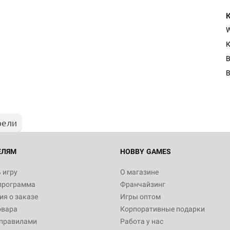
К
B
рели
ЕЛЯМ
HOBBY GAMES
 игру
О магазине
программа
Франчайзинг
я о заказе
Игры оптом
овара
Корпоративные подарки
 правилами
Работа у нас