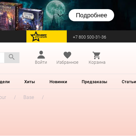
Подробнее
+7 800 500-31-36
перейти на Zvezda
Войти
Избранное
Корзина
дели
Хиты
Новинки
Предзаказы
Статьи
our
Base