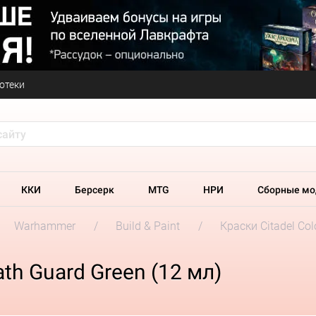
отеки
ККИ
Берсерк
MTG
НРИ
Сборные мо
Warhammer
Build & Paint
Краски Citadel Col
th Guard Green (12 мл)