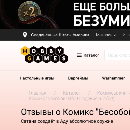
Соединённые Штаты Америки
Магазины
Игр
Каталог
Настольные игры
Варгеймы
Warhammer
Главная
Каталог
Комиксы, книг
Комикс "Бесобой" №09 Падение ч.2 (59)
Отзывы о Комикс "Бесобой
Сатана создаёт в Аду абсолютное оружие