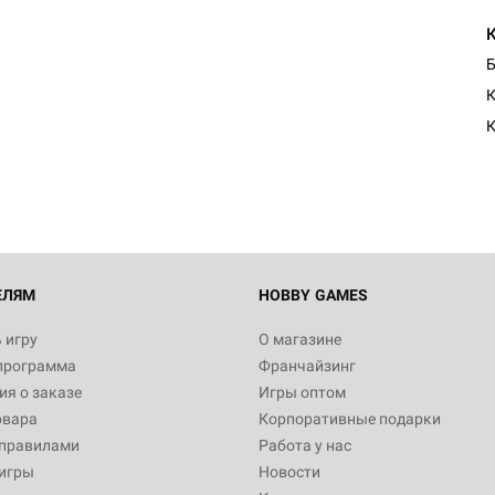
Б
К
ЕЛЯМ
HOBBY GAMES
 игру
О магазине
программа
Франчайзинг
я о заказе
Игры оптом
овара
Корпоративные подарки
 правилами
Работа у нас
игры
Новости