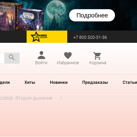
Подробнее
+7 800 500-31-36
перейти на Zvezda
Войти
Избранное
Корзина
дели
Хиты
Новинки
Предзаказы
Статьи
собой. Второе дыхание