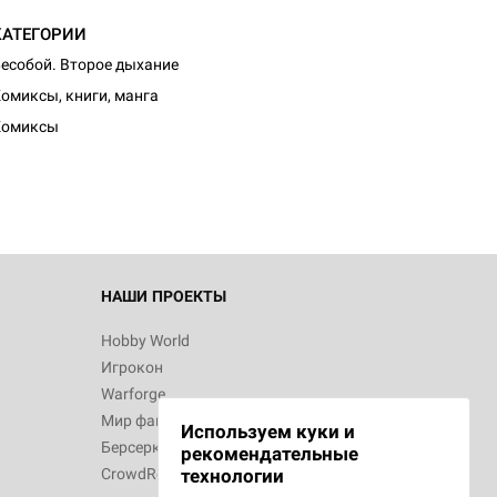
КАТЕГОРИИ
есобой. Второе дыхание
омиксы, книги, манга
Комиксы
НАШИ ПРОЕКТЫ
Hobby World
Игрокон
Warforge
Мир фантастики
Используем куки и
Берсерк
рекомендательные
CrowdRepublic
технологии