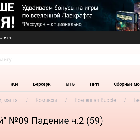
отеки
ККИ
Берсерк
MTG
НРИ
Сборные мо
и, манга
Комиксы
Вселенная Bubble
Бе
" №09 Падение ч.2 (59)