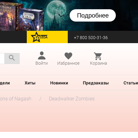
Подробнее
+7 800 500-31-36
перейти на Zvezda
Войти
Избранное
Корзина
дели
Хиты
Новинки
Предзаказы
Статьи
ions of Nagash
Deadwalker Zombies