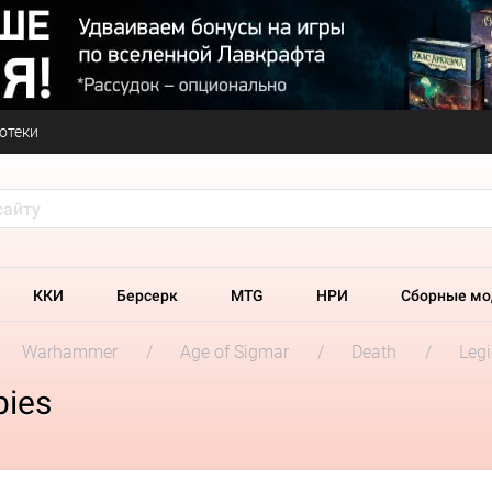
отеки
ККИ
Берсерк
MTG
НРИ
Сборные мо
Warhammer
Age of Sigmar
Death
Leg
ies