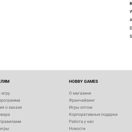
A
D
S
ЕЛЯМ
HOBBY GAMES
 игру
О магазине
программа
Франчайзинг
я о заказе
Игры оптом
овара
Корпоративные подарки
 правилами
Работа у нас
игры
Новости