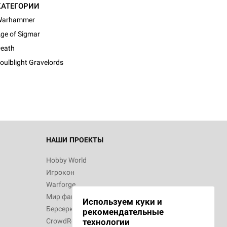
КАТЕГОРИИ
Warhammer
ge of Sigmar
eath
oulblight Gravelords
НАШИ ПРОЕКТЫ
Hobby World
Игрокон
Warforge
Мир фантастики
Используем куки и
Берсерк
рекомендательные
CrowdRepublic
технологии