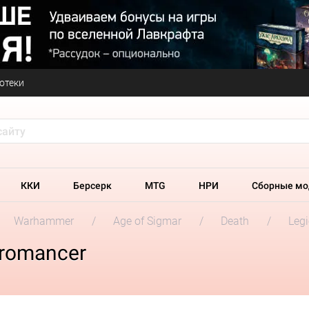
отеки
ККИ
Берсерк
MTG
НРИ
Сборные мо
Warhammer
Age of Sigmar
Death
Leg
romancer