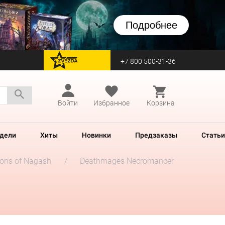
Подробнее
+7 800 500-31-36
перейти на Zvezda
Войти
Избранное
Корзина
дели
Хиты
Новинки
Предзаказы
Статьи
ions of Nagash
Deathmages Necromancer