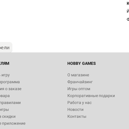
Настольная игра Hobby Worl
Й
Египта
Ф
1 991
рели
Настольная игра Hobby World
Белая смерть
12 990
ЕЛЯМ
HOBBY GAMES
 игру
О магазине
программа
Франчайзинг
Настольная игра Hobby World
я о заказе
Игры оптом
Сердце роя. Дисплей бустеро
овара
Корпоративные подарки
3 490
 правилами
Работа у нас
игры
Новости
з скидки
Контакты
е приложение
Настольная игра Hobby Worl