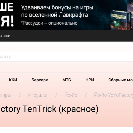
отеки
ККИ
Берсерк
MTG
НРИ
Сборные мо
ениры
Игрушки
Йо-йо
Йо-йо YoYoFactory
tory TenTrick (красное)