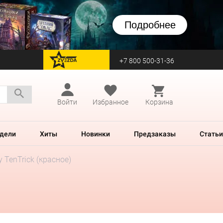
Подробнее
+7 800 500-31-36
перейти на Zvezda
Войти
Избранное
Корзина
дели
Хиты
Новинки
Предзаказы
Статьи
 TenTrick (красное)