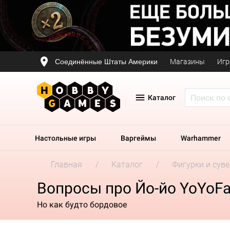
Соединённые Штаты Америки
Магазины
Игр
Каталог
Настольные игры
Варгеймы
Warhammer
Главная
Каталог
Фигурки и сув
Вопросы про Йо-йо YoYoFac
Но как будто бордовое