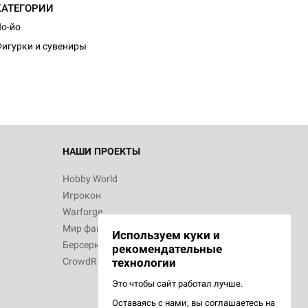
КАТЕГОРИИ
d Монстры
о-йо
игурки и сувениры
 Зомбицид:
НАШИ ПРОЕКТЫ
Hobby World
Игрокон
 Берсерк.
Warforge
в
Мир фантастики
Используем куки и
Берсерк
рекомендательные
CrowdRepublic
технологии
Это чтобы сайт работал лучше.
Оставаясь с нами, вы соглашаетесь на
d Ужас