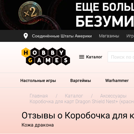
Соединённые Штаты Америки
Магазины
Игр
Каталог
Настольные игры
Варгеймы
Warhammer
Главная
Каталог
Аксессуары
Коробочка для карт Dragon Shield Nest+ (красн
Отзывы о Коробочка для ка
Кожа дракона