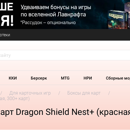
отеки
ККИ
Берсерк
MTG
НРИ
Сборные мо
Для карточных игр
Боксы для карт
ая, 300+ карт)
рт Dragon Shield Nest+ (красная