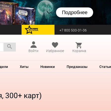
Подробнее
+7 800 500-31-36
перейти на Zvezda
Войти
Избранное
Корзина
дели
Хиты
Новинки
Предзаказы
Статьи
, 300+ карт)