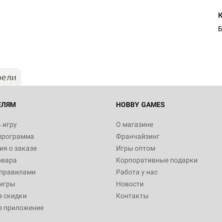
Б
рели
ЕЛЯМ
HOBBY GAMES
 игру
О магазине
программа
Франчайзинг
я о заказе
Игры оптом
овара
Корпоративные подарки
 правилами
Работа у нас
игры
Новости
з скидки
Контакты
е приложение