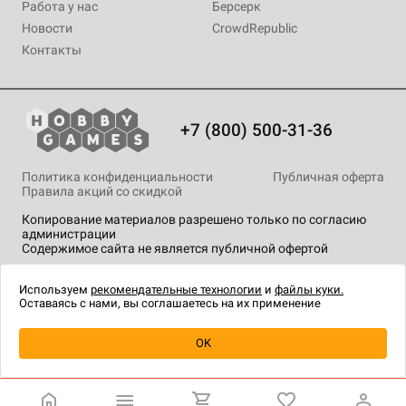
Работа у нас
Берсерк
Новости
CrowdRepublic
Контакты
+7 (800) 500-31-36
Политика конфиденциальности
Публичная оферта
Правила акций со скидкой
Копирование материалов разрешено только по согласию
администрации
Содержимое сайта не является публичной офертой
На сайте Hobby Games применяются
рекомендательные
технологии
.
Используем
рекомендательные технологии
и
файлы куки.
Оставаясь с нами, вы соглашаетесь на их применение
Уведомить о наличии
OK