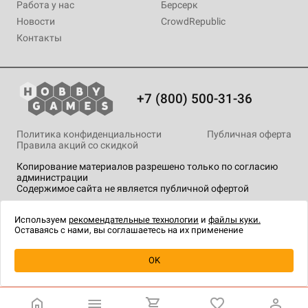
Работа у нас
Берсерк
Новости
CrowdRepublic
Контакты
+7 (800) 500-31-36
Политика конфиденциальности
Публичная оферта
Правила акций со скидкой
Копирование материалов разрешено только по согласию
администрации
Содержимое сайта не является публичной офертой
На сайте Hobby Games применяются
рекомендательные
технологии
.
Используем
рекомендательные технологии
и
файлы куки.
Оставаясь с нами, вы соглашаетесь на их применение
Уведомить о наличии
OK