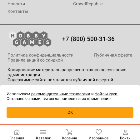
Новости
CrowdRepublic
Контакты
+7 (800) 500-31-36
Политика конфиденциальности
Публичная оферта
Правила акций со скидкой
Копирование материалов разрешено только по согласию
администрации
Содержимое сайта не является публичной офертой
На сайте Hobby Games применяются
рекомендательные
технологии
.
Используем
рекомендательные технологии
и
файлы куки.
Оставаясь с нами, вы соглашаетесь на их применение
Уведомить о наличии
OK
Главная
Каталог
Корзина
Избранное
Войти