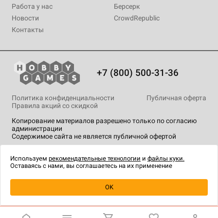
Работа у нас
Берсерк
Новости
CrowdRepublic
Контакты
+7 (800) 500-31-36
Политика конфиденциальности
Публичная оферта
Правила акций со скидкой
Копирование материалов разрешено только по согласию
администрации
Содержимое сайта не является публичной офертой
На сайте Hobby Games применяются
рекомендательные
технологии
.
Используем
рекомендательные технологии
и
файлы куки.
Оставаясь с нами, вы соглашаетесь на их применение
Уведомить о наличии
OK