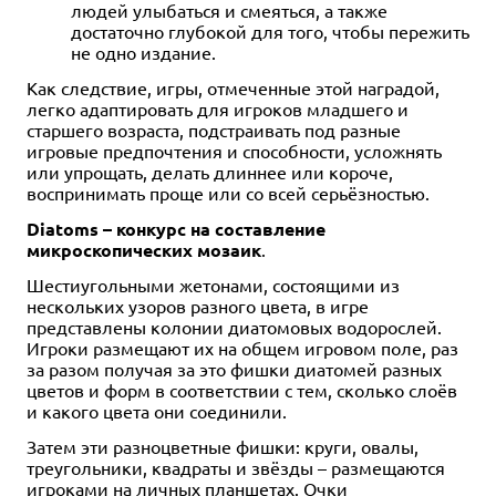
людей улыбаться и смеяться, а также
достаточно глубокой для того, чтобы пережить
не одно издание.
Как следствие, игры, отмеченные этой наградой,
легко адаптировать для игроков младшего и
старшего возраста, подстраивать под разные
игровые предпочтения и способности, усложнять
или упрощать, делать длиннее или короче,
воспринимать проще или со всей серьёзностью.
Diatoms – конкурс на составление
микроскопических мозаик
.
Шестиугольными жетонами, состоящими из
нескольких узоров разного цвета, в игре
представлены колонии диатомовых водорослей.
Игроки размещают их на общем игровом поле, раз
за разом получая за это фишки диатомей разных
цветов и форм в соответствии с тем, сколько слоёв
и какого цвета они соединили.
Затем эти разноцветные фишки: круги, овалы,
треугольники, квадраты и звёзды – размещаются
игроками на личных планшетах. Очки