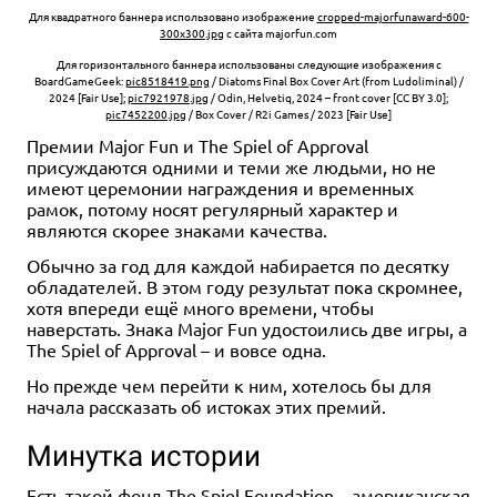
Для квадратного баннера использовано изображение
cropped-majorfunaward-600-
300x300.jpg
с сайта majorfun.com
Для горизонтального баннера использованы следующие изображения с
BoardGameGeek:
pic8518419.png
/ Diatoms Final Box Cover Art (from Ludoliminal) /
2024 [Fair Use];
pic7921978.jpg
/ Odin, Helvetiq, 2024 – front cover [CC BY 3.0];
pic7452200.jpg
/ Box Cover / R2i Games / 2023 [Fair Use]
Премии Major Fun и The Spiel of Approval
присуждаются одними и теми же людьми, но не
имеют церемонии награждения и временных
рамок, потому носят регулярный характер и
являются скорее знаками качества.
Обычно за год для каждой набирается по десятку
обладателей. В этом году результат пока скромнее,
хотя впереди ещё много времени, чтобы
наверстать. Знака Major Fun удостоились две игры, а
The Spiel of Approval – и вовсе одна.
Но прежде чем перейти к ним, хотелось бы для
начала рассказать об истоках этих премий.
Минутка истории
Есть такой фонд The Spiel Foundation – американская