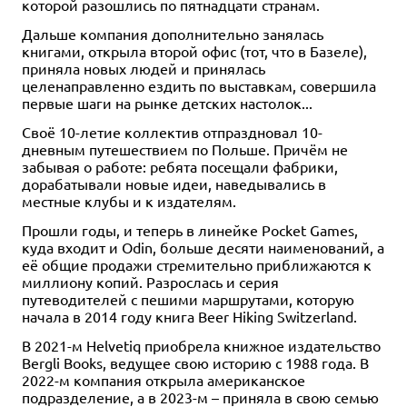
которой разошлись по пятнадцати странам.
Дальше компания дополнительно занялась
книгами, открыла второй офис (тот, что в Базеле),
приняла новых людей и принялась
целенаправленно ездить по выставкам, совершила
первые шаги на рынке детских настолок...
Своё 10-летие коллектив отпраздновал 10-
дневным путешествием по Польше. Причём не
забывая о работе: ребята посещали фабрики,
дорабатывали новые идеи, наведывались в
местные клубы и к издателям.
Прошли годы, и теперь в линейке Pocket Games,
куда входит и Odin, больше десяти наименований, а
её общие продажи стремительно приближаются к
миллиону копий. Разрослась и серия
путеводителей с пешими маршрутами, которую
начала в 2014 году книга Beer Hiking Switzerland.
В 2021-м Helvetiq приобрела книжное издательство
Bergli Books, ведущее свою историю с 1988 года. В
2022-м компания открыла американское
подразделение, а в 2023-м – приняла в свою семью