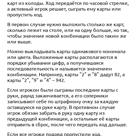
карт из колоды. Ход передаётся по часовой стрелке,
а активный игрок решает, сыграть ему карты или
пропустить ход.
В первом случае нужно выложить столько же карт,
сколько лежит на столе, или на одну больше, но так,
чтобы значение новой комбинации было таким же
или выше.
Можно выкладывать карты одинакового номинала
или цвета. Выложенные карты располагаются в
порядке убывания цифр, а получившаяся
последовательность и называется значением
комбинации. Например, карты "2" и "8" дадут 82, а
карты "2", "9" и "4" – 942.
Если игроком были сыграны последние карты с
руки, раунд заканчивается, а его соперники
записывают себе по штрафному очку за каждую
оставшуюся на руке карту. В противном случае
игрок обязан забрать в руку одну карту из
предыдущей комбинации, а остальные её карты
отправить в сброс, после чего передать ход дальше.
Если все игроки подряд пропустили ход,