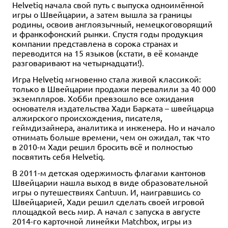
Helvetiq начала свой путь с выпуска одноимённой
игры о Швейцарии, а затем вышла за границы
родины, освоив англоязычный, немецкоговорящий
и франкофонский рынки. Спустя годы продукция
компании представлена в сорока странах и
переводится на 15 языков (кстати, в её команде
разговаривают на четырнадцати!).
Игра Helvetiq мгновенно стала живой классикой:
только в Швейцарии продажи перевалили за 40 000
экземпляров. Хобби превзошло все ожидания
основателя издательства Хади Барката – швейцарца
алжирского происхождения, писателя,
геймдизайнера, аналитика и инженера. Но и начало
отнимать больше времени, чем он ожидал, так что
в 2010-м Хади решил бросить всё и полностью
посвятить себя Helvetiq.
В 2011-м детская одержимость флагами кантонов
Швейцарии нашла выход в виде образовательной
игры о путешествиях Cantuun. И, наигравшись со
Швейцарией, Хади решил сделать своей игровой
площадкой весь мир. А начал с запуска в августе
2014-го карточной линейки Matchbox, игры из