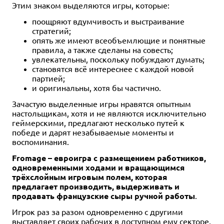
Этим знаком выделяются игры, которые:
поощряют вдумчивость и выстраивание
стратегий;
опять же имеют всеобъемлющие и понятные
3-5
15
6+
правила, а также сделаны на совесть;
увлекательны, поскольку побуждают думать;
499 ₽
становятся всё интереснее с каждой новой
Хватай пломбир!
партией;
и оригинальны, хотя бы частично.
Купить
Зачастую выделенные игры нравятся опытным
настольщикам, хотя и не являются исключительно
геймерскими, предлагают несколько путей к
победе и дарят незабываемые моменты и
воспоминания.
Fromage – евроигра с размещением работников,
одновременными ходами и вращающимся
трёхслойным игровым полем, которая
предлагает производить, выдерживать и
продавать французские сыры ручной работы
.
Игрок раз за разом одновременно с другими
выставляет своих рабочих в доступном ему секторе,