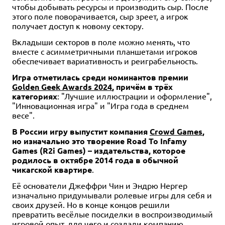
чтобы добывать ресурсы и производить сыр. После
этого поле поворачивается, сыр зреет, а игрок
получает доступ к новому сектору.
Вкладыши секторов в поле можно менять, что
вместе с асимметричными планшетами игроков
обеспечивает вариативность и реиграбельность.
Игра отметилась среди номинантов премии
Golden Geek Awards 2024
, причём в трёх
категориях
: "Лучшие иллюстрации и оформление",
"Инновационная игра" и "Игра года в среднем
весе".
В России игру выпустит компания
Crowd Games
,
но изначально это творение Road To Infamy
Games (R2i Games) – издательства, которое
родилось в октябре 2014 года в обычной
чикагской квартире
.
Её основатели Джеффри Чин и Эндрю Нергер
изначально придумывали ролевые игры для себя и
своих друзей. Но в конце концов решили
превратить весёлые посиделки в воспроизводимый
игровой опыт, для чего и создали компанию.