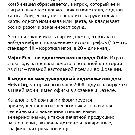
комбинация сбрасывается, а игрок, который её и
сыграл, начинает новую – как и положено, с одной
карты. Или, если у него остались на руке только
карты одного номинала или цвета, выкладывает
все их разом и заканчивает раунд.
А чтобы закончилась партия, нужно, чтобы кто-
нибудь набрал положенное число штрафов (15 – это
стандарт, 10 – короткая игра, а 20 – длинная).
Major Fun – не единственная награда Odin
. Игра в
этом году завоевала золото в основной категории
As d'Or – главной настольной премии во Франции.
А издал её международный издательский дом
Helvetiq
, который основан в 2008 году и базируется
в Швейцарии, имея офисы в Лозанне и Базеле.
Каталог этой компании формируется
преимущественно из несложных игр, начиная
семейными и заканчивая пикантными
вечериночными, а также печатной продукции:
пазлов, книг, включая детские и поваренные,
графических романов и пр.