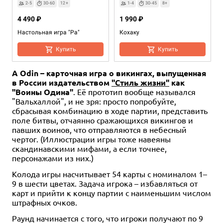
2-5
30-60
12+
1-4
30-45
8+
4 490 ₽
1 990 ₽
Настольная игра "Ра"
Кохаку
Купить
Купить
А Odin – карточная игра о викингах, выпущенная
в России издательством
"Стиль жизни"
как
"Воины Одина"
. Её прототип вообще назывался
"Вальхаллой", и не зря: просто попробуйте,
сбрасывая комбинацию в ходе партии, представить
поле битвы, отчаянно сражающихся викингов и
павших воинов, что отправляются в небесный
чертог. (Иллюстрации игры тоже навеяны
скандинавскими мифами, а если точнее,
3-12
15+
10+
2-5
30
14+
персонажами из них.)
2 290 ₽
2 490 ₽
Колода игры насчитывает 54 карты с номиналом 1–
Зелёный – цвет победы
Динокости
9 в шести цветах. Задача игрока – избавляться от
карт и прийти к концу партии с наименьшим числом
Уведомить о наличии
Купить
штрафных очков.
Раунд начинается с того, что игроки получают по 9