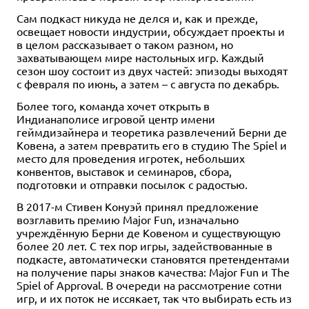
Сам подкаст никуда не делся и, как и прежде,
освещает новости индустрии, обсуждает проекты и
в целом рассказывает о таком разном, но
захватывающем мире настольных игр. Каждый
сезон шоу состоит из двух частей: эпизоды выходят
с февраля по июнь, а затем – с августа по декабрь.
Более того, команда хочет открыть в
Индианаполисе игровой центр имени
геймдизайнера и теоретика развлечений Берни де
Ковена, а затем превратить его в студию The Spiel и
место для проведения игротек, небольших
конвентов, выставок и семинаров, сбора,
подготовки и отправки посылок с радостью.
В 2017-м Стивен Конуэй принял предложение
возглавить премию Major Fun, изначально
учреждённую Берни де Ковеном и существующую
более 20 лет. С тех пор игры, задействованные в
подкасте, автоматически становятся претендентами
на получение пары знаков качества: Major Fun и The
Spiel of Approval. В очереди на рассмотрение сотни
игр, и их поток не иссякает, так что выбирать есть из