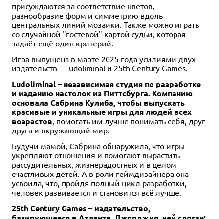
присуждаются за соответствие цветов,
разнообразие форм и симметрию вдоль
центральных линий мозаики. Также можно играть
со случайной "гостевой" картой судьи, которая
задаёт ещё один критерий.
Игра выпущена в марте 2025 года усилиями двух
издательств – Ludoliminal и 25th Century Games.
Ludoliminal – независимая студия по разработке
и изданию настолок из Питтсбурга. Компанию
основала Сабрина Кулиба, чтобы выпускать
красивые и уникальные игры для людей всех
возрастов
, помогать им лучше понимать себя, друг
друга и окружающий мир.
Будучи мамой, Сабрина обнаружила, что игры
укрепляют отношения и помогают вырастить
рассудительных, жизнерадостных и в целом
счастливых детей. А в роли геймдизайнера она
усвоила, что, пройдя полный цикл разработки,
человек развивается и становится всё лучше.
25th Century Games – издательство,
базирующееся в Атланте, Джорджия, чей слоган: