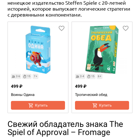
немецкое издательство Steffen Spiele с 20-летней
историей, которое выпускает логические стратегии
с деревянными компонентами.
2-6
15
7+
2-4
15
6+
499 ₽
499 ₽
Воины Одина
Тропический обед
Купить
Купить
Свежий обладатель знака The
Spiel of Approval – Fromage