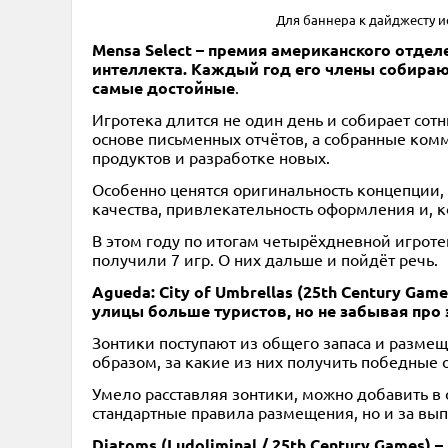
Для баннера к дайджесту 
Mensa Select – премия американского отде
интеллекта. Каждый год его члены собираю
самые достойные
.
Игротека длится не один день и собирает сот
основе письменных отчётов, а собранные ком
продуктов и разработке новых.
Особенно ценятся оригинальность концепции, 
качества, привлекательность оформления и, к
В этом году по итогам четырёхдневной игроте
получили 7 игр. О них дальше и пойдёт речь.
Agueda: City of Umbrellas (25th Century G
улицы больше туристов, но не забывая про
Зонтики поступают из общего запаса и разме
образом, за какие из них получить победные 
Умело расставляя зонтики, можно добавить в 
стандартные правила размещения, но и за вы
Diatoms (Ludoliminal / 25th Century Games)