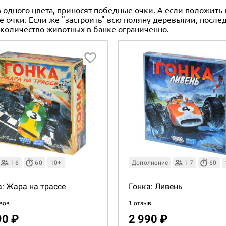
 одного цвета, приносят победные очки. А если положить
 очки. Если же "застроить" всю поляну деревьями, после
м количество животных в банке ограниченно.
1-6
60
10+
Дополнение
1-7
60
а: Жара на трассе
Гонка: Ливень
вов
1 отзыв
90 ₽
2 990 ₽