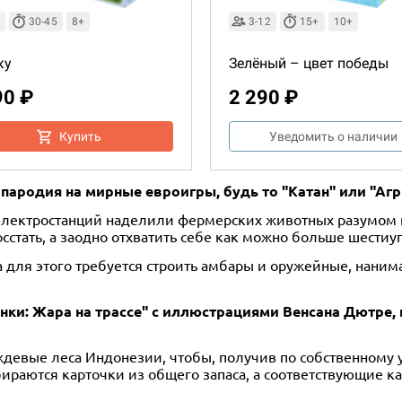
30-45
8+
3-12
15+
10+
ку
Зелёный – цвет победы
90 ₽
2 290 ₽
Купить
Уведомить о наличии
 – пародия на мирные евроигры, будь то "Катан" или "Аг
электростанций наделили фермерских животных разумом и
сстать, а заодно отхватить себе как можно больше шести
а для этого требуется строить амбары и оружейные, нани
онки: Жара на трассе" с иллюстрациями Венсана Дютре, 
девые леса Индонезии, чтобы, получив по собственному уч
бираются карточки из общего запаса, а соответствующие 