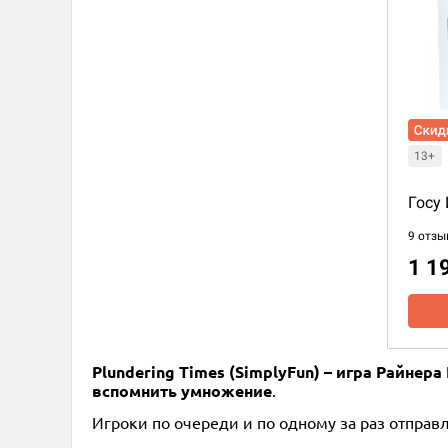
13+
Госу
9 отзы
1 1
Plundering Times (SimplyFun) – игра Райнер
вспомнить умножение
.
Игроки по очереди и по одному за раз отправ