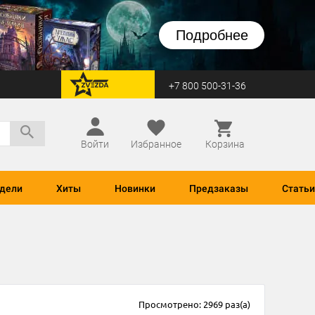
Подробнее
+7 800 500-31-36
перейти на Zvezda
Войти
Избранное
Корзина
дели
Хиты
Новинки
Предзаказы
Статьи
Просмотрено: 2969 раз(а)