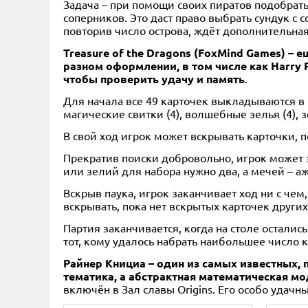
Задача – при помощи своих пиратов подобрать
соперников. Это даст право выбрать сундук с 
повторив число острова, ждёт дополнительная
Treasure of the Dragons (FoxMind Games) –
разном оформлении, в том числе как Harry 
чтобы проверить удачу и память
.
Для начала все 49 карточек выкладываются в к
магические свитки (4), волшебные зелья (4), зо
В свой ход игрок может вскрывать карточки, п
Прекратив поиски добровольно, игрок может з
или зелий для набора нужно два, а мечей – аж
Вскрыв паука, игрок заканчивает ход ни с чем
вскрывать, пока нет вскрытых карточек других
Партия заканчивается, когда на столе осталис
тот, кому удалось набрать наибольшее число к
Райнер Книциа – один из самых известных, 
тематика, а абстрактная математическая м
включён в Зал славы Origins. Его особо удач