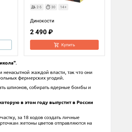
2-5
30
14+
Динокости
2 490 ₽
Купить
рикола"
.
 ненасытной жаждой власти, так что они
угольных фермерских угодий.
мать шпионов, собирать ядерные бомбы и
которую в этом году выпустит в России
астку, за 18 ходов создать личные
карточкам жетоны цветов отправляются на