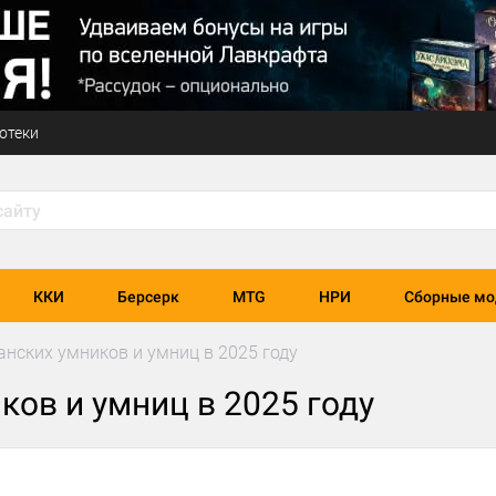
отеки
ККИ
Берсерк
MTG
НРИ
Сборные мо
нских умников и умниц в 2025 году
ов и умниц в 2025 году