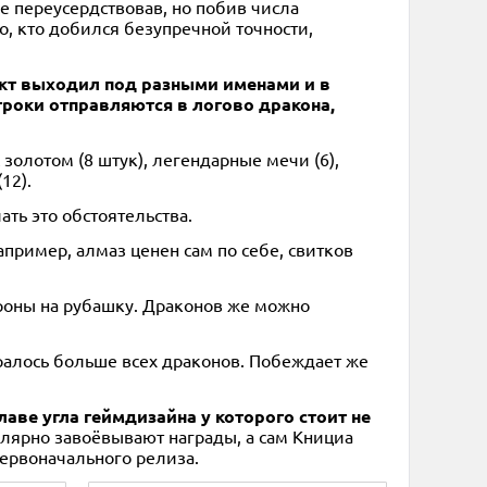
е переусердствовав, но побив числа
го, кто добился безупречной точности,
оект выходил под разными именами и в
игроки отправляются в логово дракона,
золотом (8 штук), легендарные мечи (6),
12).
ать это обстоятельства.
пример, алмаз ценен сам по себе, свитков
тороны на рубашку. Драконов же можно
обралось больше всех драконов. Побеждает же
аве угла геймдизайна у которого стоит не
улярно завоёвывают награды, а сам Книциа
первоначального релиза.