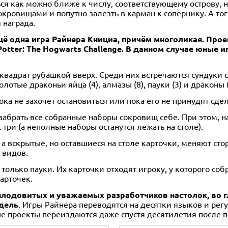
ся как можно ближе к числу, соответствующему острову, н
сокровищами и попутно залезть в карман к сопернику. А то
 награда.
 ещё одна игра Райнера Книциа, причём многоликая. Пр
Potter: The Hogwarts Challenge. В данном случае юные 
вадрат рубашкой вверх. Среди них встречаются сундуки с 
лотые драконьи яйца (4), алмазы (8), пауки (3) и драконы (
ока не захочет остановиться или пока его не принудят сдел
абрать все собранные наборы сокровищ себе. При этом, на
 три (а неполные наборы останутся лежать на столе).
, а вскрытые, но оставшиеся на столе карточки, меняют с
 видов.
ь только пауки. Их карточки отходят игроку, у которого с
арточек.
плодовитых и уважаемых разработчиков настолок, во гл
одель
. Игры Райнера переводятся на десятки языков и рег
ные проекты переиздаются даже спустя десятилетия после 