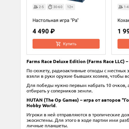
2-5
30-60
12+
1-4
Настольная игра "Ра"
Коха
4 490 ₽
1 9
Купить
Farms Race Deluxe Edition (Farms Race LLC)
По сюжету, радиоактивные отходы с местных 
взяли в руки оружие бывших хозяев, чтобы во
Для победы нужно первым набрать 10 очков, 
отбирать у соперников земли.
HUTAN (The Op Games) – игра от авторов "Г
Hobby World
.
Игроки в ней отправляются в тропические дож
экосистемы. Для этого в ходе партии ими раз
личные планшеты.