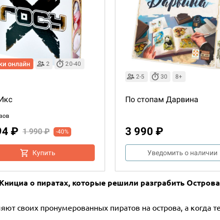
2
20-40
2-5
30
8+
 Икс
По стопам Дарвина
вов
94 ₽
3 990 ₽
1 990 ₽
-40%
Купить
Уведомить о наличии
а Книциа о пиратах, которые решили разграбить Острова
ляют своих пронумерованных пиратов на острова, а когда т