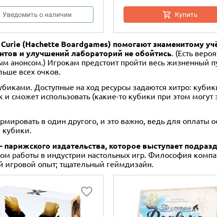
Уведомить о наличии
Купить
rie Curie (Hachette Boardgames) помогают знаменитому
ентов и улучшений лабораторий не обойтись
. (Есть веро
м анонсом.) Игрокам предстоит пройти весь жизненный пу
льше всех очков.
биками. Доступные на ход ресурсы задаются хитро: кубик
к и сможет использовать (какие-то кубики при этом могут з
мировать в один другого, и это важно, ведь для оплаты о
 кубики.
h – парижского издательства, которое выступает подра
том работы в индустрии настольных игр. Философия компа
й игровой опыт; тщательный геймдизайн.