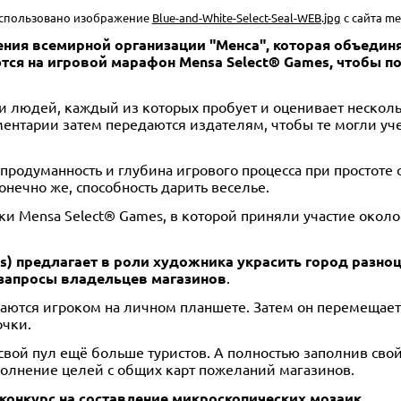
использовано изображение
Blue-and-White-Select-Seal-WEB.jpg
с сайта me
ления всемирной организации "Менса", которая объеди
тся на игровой марафон Mensa Select® Games, чтобы п
ни людей, каждый из которых пробует и оценивает нескол
ментарии затем передаются издателям, чтобы те могли уч
продуманность и глубина игрового процесса при простоте
онечно же, способность дарить веселье.
ки Mensa Select® Games, в которой приняли участие около 
ames) предлагает в роли художника украсить город разн
 запросы владельцев магазинов
.
щаются игроком на личном планшете. Затем он перемещае
очки.
свой пул ещё больше туристов. А полностью заполнив свой
полнение целей с общих карт пожеланий магазинов.
 – конкурс на составление микроскопических мозаик
.