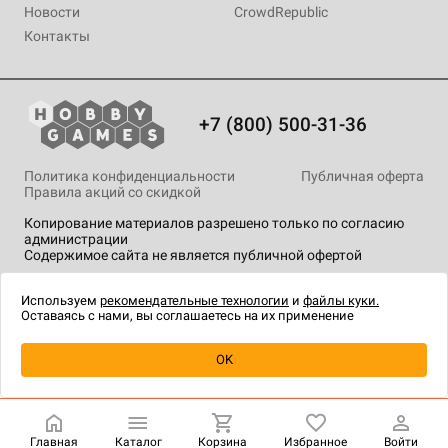
Новости
CrowdRepublic
Контакты
+7 (800) 500-31-36
Политика конфиденциальности
Публичная оферта
Правила акций со скидкой
Копирование материалов разрешено только по согласию
администрации
Содержимое сайта не является публичной офертой
На сайте Hobby Games применяются
рекомендательные
технологии
.
Используем
рекомендательные технологии
и
файлы куки.
Оставаясь с нами, вы соглашаетесь на их применение
Уведомить о наличии
OK
Главная
Каталог
Корзина
Избранное
Войти