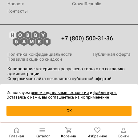
Новости
CrowdRepublic
Контакты
+7 (800) 500-31-36
Политика конфиденциальности
Публичная оферта
Правила акций со скидкой
Копирование материалов разрешено только по согласию
администрации
Содержимое сайта не является публичной офертой
На сайте Hobby Games применяются
рекомендательные
технологии
.
Используем
рекомендательные технологии
и
файлы куки.
Оставаясь с нами, вы соглашаетесь на их применение
OK
Купить
| 1 490 ₽
Главная
Каталог
Корзина
Избранное
Войти