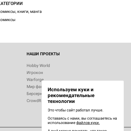
КАТЕГОРИИ
омиксы, книги, манга
Комиксы
НАШИ ПРОЕКТЫ
Hobby World
Игрокон
Warforge
Мир фантастики
Используем куки и
Берсерк
рекомендательные
CrowdRepublic
технологии
Это чтобы сайт работал лучше.
Оставаясь с нами, вы соглашаетесь на
использование
файлов куки.
А ещё можно почитать, что такое