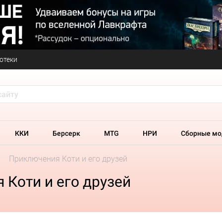
отеки
ККИ
Берсерк
MTG
НРИ
Сборные мо
Приключения Коти и его друзей
Коти и его друзей