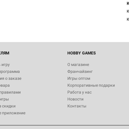
К
ЕЛЯМ
HOBBY GAMES
 игру
О магазине
программа
Франчайзинг
я о заказе
Игры оптом
овара
Корпоративные подарки
 правилами
Работа у нас
игры
Новости
з скидки
Контакты
е приложение