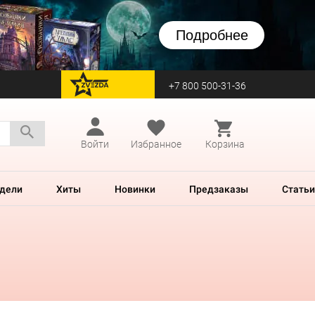
Подробнее
+7 800 500-31-36
перейти на Zvezda
Войти
Избранное
Корзина
дели
Хиты
Новинки
Предзаказы
Статьи