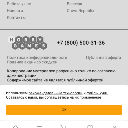
Работа у нас
Берсерк
Новости
CrowdRepublic
Контакты
+7 (800) 500-31-36
Политика конфиденциальности
Публичная оферта
Правила акций со скидкой
Копирование материалов разрешено только по согласию
администрации
Содержимое сайта не является публичной офертой
На сайте Hobby Games применяются
рекомендательные
технологии
.
Используем
рекомендательные технологии
и
файлы куки.
Оставаясь с нами, вы соглашаетесь на их применение
Уведомить о наличии
OK