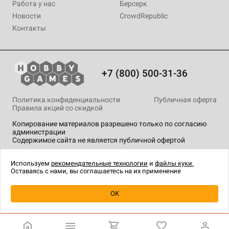
Работа у нас
Берсерк
Новости
CrowdRepublic
Контакты
+7 (800) 500-31-36
Политика конфиденциальности
Публичная оферта
Правила акций со скидкой
Копирование материалов разрешено только по согласию
администрации
Содержимое сайта не является публичной офертой
На сайте Hobby Games применяются
рекомендательные
технологии
.
Используем
рекомендательные технологии
и
файлы куки.
Оставаясь с нами, вы соглашаетесь на их применение
Уведомить о наличии
OK