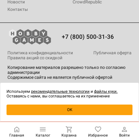
Новости
CrowdRepublic
Контакты
+7 (800) 500-31-36
Политика конфиденциальности
Публичная оферта
Правила акций со скидкой
Копирование материалов разрешено только по согласию
администрации
Содержимое сайта не является публичной офертой
На сайте Hobby Games применяются
рекомендательные
технологии
.
Используем
рекомендательные технологии
и
файлы куки.
Оставаясь с нами, вы соглашаетесь на их применение
Уведомить о наличии
OK
Главная
Каталог
Корзина
Избранное
Войти