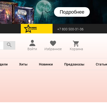
Подробнее
+7 800 500-31-36
перейти на Zvezda
Войти
Избранное
Корзина
дели
Хиты
Новинки
Предзаказы
Статьи