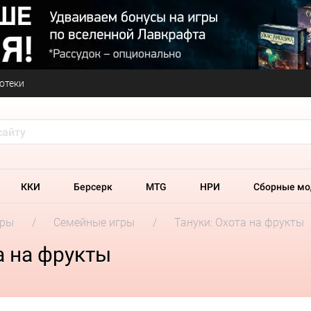
отеки
ККИ
Берсерк
MTG
НРИ
Сборные мо
гры
Семейные игры
Тануки: Охота на фрукты
а на фрукты