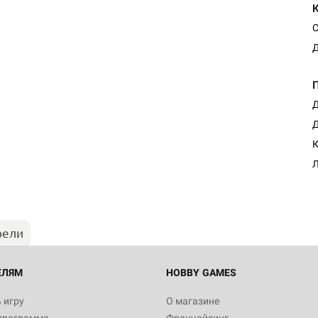
С
Д
Д
Д
К
Л
рели
ЕЛЯМ
HOBBY GAMES
 игру
О магазине