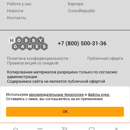
Работа у нас
Берсерк
Новости
CrowdRepublic
Контакты
+7 (800) 500-31-36
Политика конфиденциальности
Публичная оферта
Правила акций со скидкой
Копирование материалов разрешено только по согласию
администрации
Содержимое сайта не является публичной офертой
На сайте Hobby Games применяются
рекомендательные
технологии
.
Используем
рекомендательные технологии
и
файлы куки.
Оставаясь с нами, вы соглашаетесь на их применение
Уведомить о наличии
OK