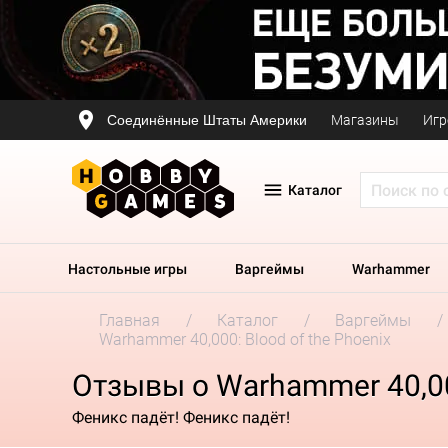
Соединённые Штаты Америки
Магазины
Игр
Каталог
Настольные игры
Варгеймы
Warhammer
Главная
Каталог
Варгеймы
Warhammer 40,000: Blood of the Phoenix
Отзывы о Warhammer 40,000
Феникс падёт! Феникс падёт!