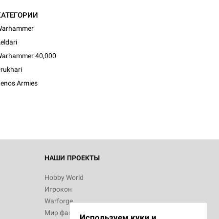
КАТЕГОРИИ
Warhammer
eldari
arhammer 40,000
rukhari
enos Armies
НАШИ ПРОЕКТЫ
Hobby World
Игрокон
Warforge
Мир фантастики
Используем куки и