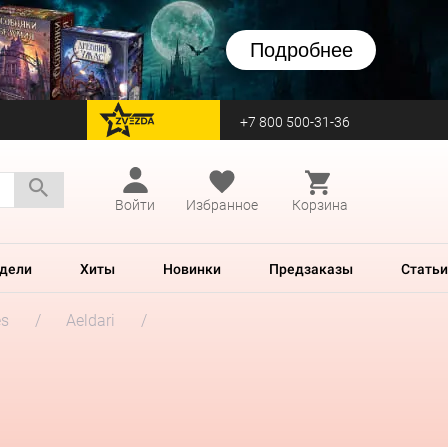
Подробнее
+7 800 500-31-36
перейти на Zvezda
Войти
Избранное
Корзина
дели
Хиты
Новинки
Предзаказы
Статьи
es
Aeldari