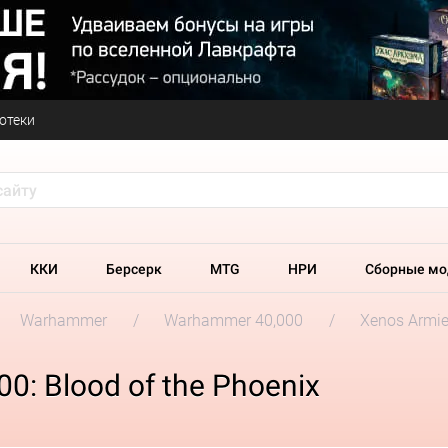
отеки
ККИ
Берсерк
MTG
НРИ
Сборные мо
Warhammer
Warhammer 40,000
Xenos Armi
: Blood of the Phoenix