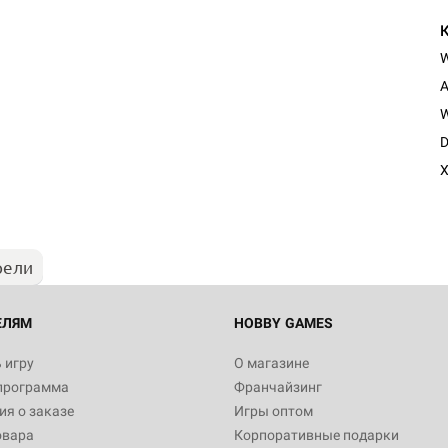
A
W
D
X
рели
ЕЛЯМ
HOBBY GAMES
 игру
О магазине
программа
Франчайзинг
я о заказе
Игры оптом
овара
Корпоративные подарки