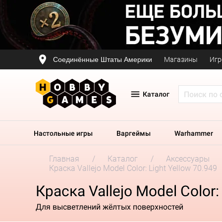
Соединённые Штаты Америки
Магазины
Игр
Каталог
Настольные игры
Варгеймы
Warhammer
Главная
Каталог
Аксессуары
Краска Vallejo Model Color: Light Yellow 70.949
Краска Vallejo Model Color:
Для высветлений жёлтых поверхностей