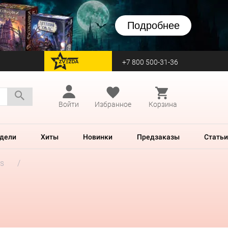
Подробнее
+7 800 500-31-36
перейти на Zvezda
Войти
Избранное
Корзина
дели
Хиты
Новинки
Предзаказы
Статьи
rs