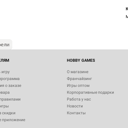
M
рели
ЕЛЯМ
HOBBY GAMES
 игру
О магазине
программа
Франчайзинг
я о заказе
Игры оптом
овара
Корпоративные подарки
 правилами
Работа у нас
игры
Новости
з скидки
Контакты
е приложение