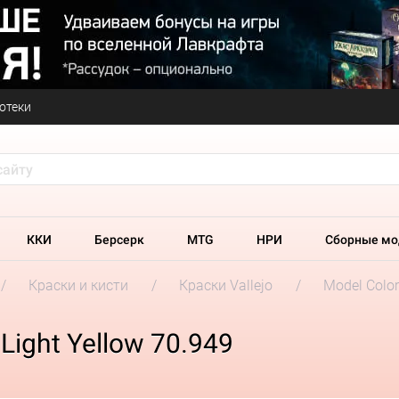
отеки
ККИ
Берсерк
MTG
НРИ
Сборные мо
Краски и кисти
Краски Vallejo
Model Colo
 Light Yellow 70.949