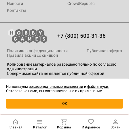
Новости
CrowdRepublic
Контакты
+7 (800) 500-31-36
Политика конфиденциальности
Публичная оферта
Правила акций со скидкой
Копирование материалов разрешено только по согласию
администрации
Содержимое сайта не является публичной офертой
На сайте Hobby Games применяются
рекомендательные
технологии
.
Используем
рекомендательные технологии
и
файлы куки.
Оставаясь с нами, вы соглашаетесь на их применение
Уведомить о наличии
OK
Главная
Каталог
Корзина
Избранное
Войти