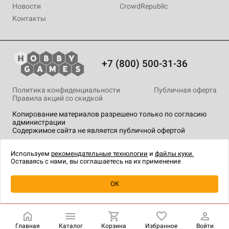
Новости
CrowdRepublic
Контакты
+7 (800) 500-31-36
Политика конфиденциальности
Публичная оферта
Правила акций со скидкой
Копирование материалов разрешено только по согласию
администрации
Содержимое сайта не является публичной офертой
На сайте Hobby Games применяются
рекомендательные
технологии
.
Используем
рекомендательные технологии
и
файлы куки.
Оставаясь с нами, вы соглашаетесь на их применение
Уведомить о наличии
OK
Главная
Каталог
Корзина
Избранное
Войти