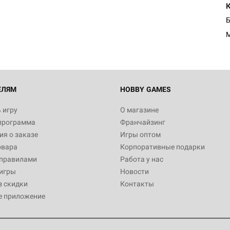
Египта
1 991
Настольная игра Hobby World
Белая смерть
12 990
ЕЛЯМ
HOBBY GAMES
 игру
О магазине
программа
Франчайзинг
Настольная игра Hobby World
я о заказе
Игры оптом
Сердце роя. Дисплей бустеро
овара
Корпоративные подарки
3 490
 правилами
Работа у нас
игры
Новости
з скидки
Контакты
е приложение
Настольная игра Hobby Worl
Аркхэма. Карточная игра: Вт
4 990