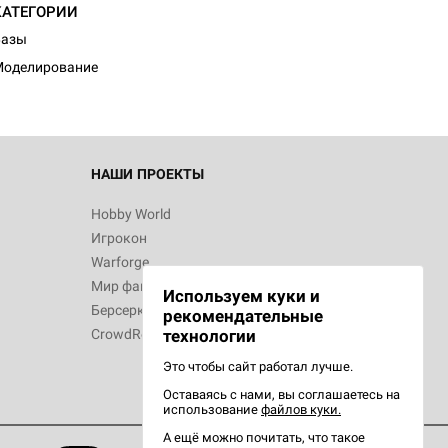
КАТЕГОРИИ
Базы
Моделирование
 Зомбицид:
НАШИ ПРОЕКТЫ
Hobby World
Игрокон
 Берсерк.
Warforge
в
Мир фантастики
Используем куки и
Берсерк
рекомендательные
CrowdRepublic
технологии
Это чтобы сайт работал лучше.
Оставаясь с нами, вы соглашаетесь на
d Ужас
использование
файлов куки.
орой сезон
А ещё можно почитать, что такое