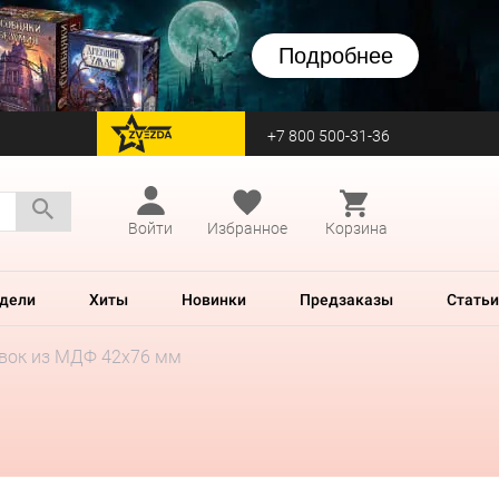
Подробнее
+7 800 500-31-36
перейти на Zvezda
Войти
Избранное
Корзина
дели
Хиты
Новинки
Предзаказы
Статьи
авок из МДФ 42х76 мм