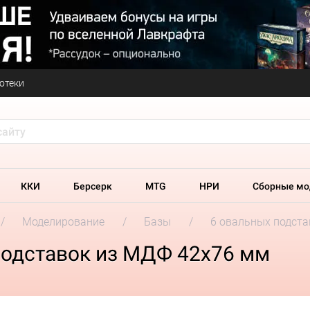
отеки
ККИ
Берсерк
MTG
НРИ
Сборные мо
Моделирование
Базы
6 овальных подст
подставок из МДФ 42х76 мм