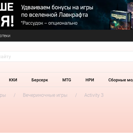
отеки
ККИ
Берсерк
MTG
НРИ
Сборные мо
гры
Вечериночные игры
Activity 3