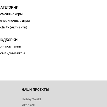
КАТЕГОРИИ
емейные игры
ечериночные игры
ctivity (Активити)
ПОДБОРКИ
d Монстры
ля компании
Командные игры
 Зомбицид:
НАШИ ПРОЕКТЫ
Hobby World
Игрокон