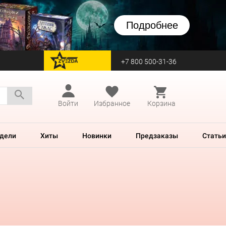
Подробнее
+7 800 500-31-36
перейти на Zvezda
Войти
Избранное
Корзина
дели
Хиты
Новинки
Предзаказы
Статьи