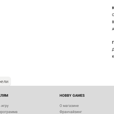
С
В
A
Настольная игра Hobby Worl
Д
Египта
1 991
рели
Настольная игра Hobby World
Белая смерть
12 990
ЕЛЯМ
HOBBY GAMES
 игру
О магазине
программа
Франчайзинг