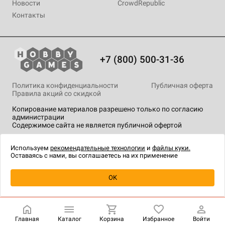
Новости
CrowdRepublic
Контакты
+7 (800) 500-31-36
Политика конфиденциальности
Публичная оферта
Правила акций со скидкой
Копирование материалов разрешено только по согласию
администрации
Содержимое сайта не является публичной офертой
На сайте Hobby Games применяются
рекомендательные
технологии
.
Используем
рекомендательные технологии
и
файлы куки.
Оставаясь с нами, вы соглашаетесь на их применение
Товар снят с продажи
OK
Главная
Каталог
Корзина
Избранное
Войти