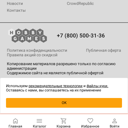
Новости
CrowdRepublic
Контакты
+7 (800) 500-31-36
Политика конфиденциальности
Публичная оферта
Правила акций со скидкой
Копирование материалов разрешено только по согласию
администрации
Содержимое сайта не является публичной офертой
На сайте Hobby Games применяются
рекомендательные
технологии
.
Используем
рекомендательные технологии
и
файлы куки.
Оставаясь с нами, вы соглашаетесь на их применение
OK
Купить
| 7 990 ₽
Главная
Каталог
Корзина
Избранное
Войти