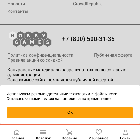
Новости
CrowdRepublic
Контакты
+7 (800) 500-31-36
Политика конфиденциальности
Публичная оферта
Правила акций со скидкой
Копирование материалов разрешено только по согласию
администрации
Содержимое сайта не является публичной офертой
На сайте Hobby Games применяются
рекомендательные
технологии
.
Используем
рекомендательные технологии
и
файлы куки.
Оставаясь с нами, вы соглашаетесь на их применение
Товар снят с продажи
OK
Главная
Каталог
Корзина
Избранное
Войти