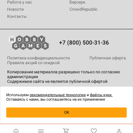
Работа у нас
Берсерк
Новости
CrowdRepublic
Контакты
+7 (800) 500-31-36
Политика конфиденциальности
Публичная оферта
Правила акций со скидкой
Копирование материалов разрешено только по согласию
администрации
Содержимое сайта не является публичной офертой
На сайте Hobby Games применяются
рекомендательные
технологии
.
Используем
рекомендательные технологии
и
файлы куки.
Оставаясь с нами, вы соглашаетесь на их применение
Уведомить о наличии
OK