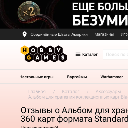
Соединённые Штаты Америки
Магазины
Игр
Каталог
Настольные игры
Варгеймы
Warhammer
Главная
Каталог
Аксессуары
Альбом для хранения коллекционных карт Blackf
Отзывы о Альбом для хране
360 карт формата Standard
Цвет правителей!