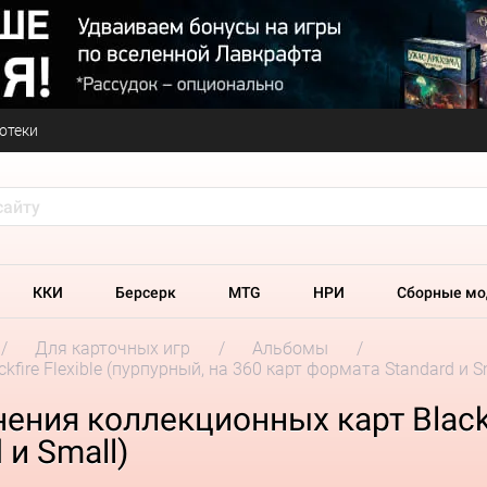
отеки
ККИ
Берсерк
MTG
НРИ
Сборные мо
Для карточных игр
Альбомы
ire Flexible (пурпурный, на 360 карт формата Standard и S
ния коллекционных карт Blackfi
 и Small)