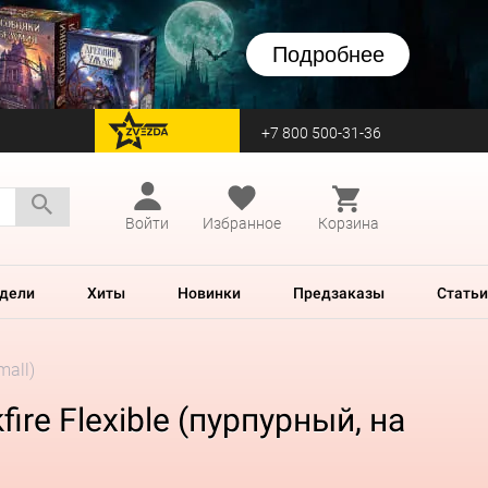
Подробнее
+7 800 500-31-36
перейти на Zvezda
Войти
Избранное
Корзина
дели
Хиты
Новинки
Предзаказы
Статьи
mall)
re Flexible (пурпурный, на