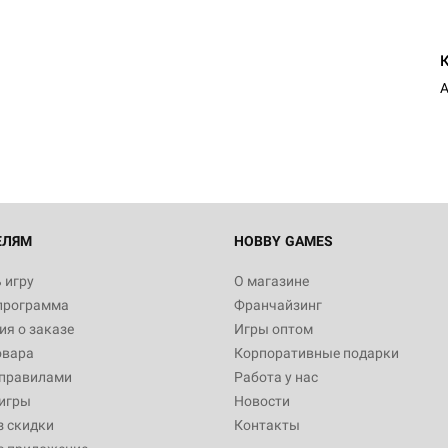
ЕЛЯМ
HOBBY GAMES
 игру
О магазине
программа
Франчайзинг
я о заказе
Игры оптом
овара
Корпоративные подарки
 правилами
Работа у нас
игры
Новости
з скидки
Контакты