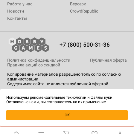
Работа у нас
Берсерк
Новости
CrowdRepublic
Контакты
+7 (800) 500-31-36
Политика конфиденциальности
Публичная оферта
Правила акций со скидкой
Копирование материалов разрешено только по согласию
администрации
Содержимое сайта не является публичной офертой
На сайте Hobby Games применяются
рекомендательные
технологии
.
Используем
рекомендательные технологии
и
файлы куки.
Оставаясь с нами, вы соглашаетесь на их применение
Уведомить о наличии
OK