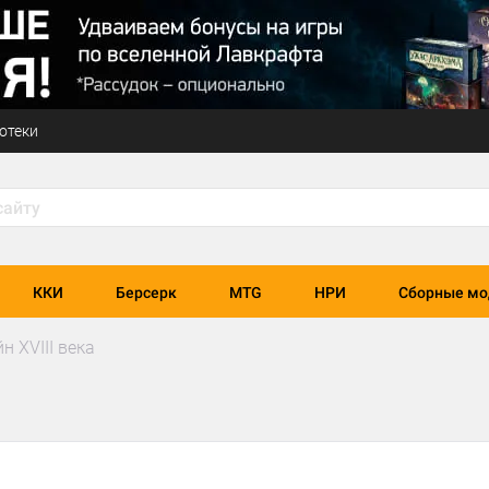
отеки
ККИ
Берсерк
MTG
НРИ
Сборные мо
 XVIII века