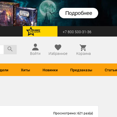
Подробнее
+7 800 500-31-36
перейти на Zvezda
Войти
Избранное
Корзина
дели
Хиты
Новинки
Предзаказы
Статьи
Просмотрено: 621 раз(а)