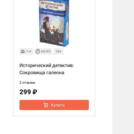
1-4
60-90
18+
Исторический детектив:
Сокровища галеона
2 отзыва
299 ₽
Купить