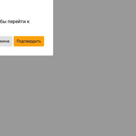
Код товара: 75795
490 ₽
обы перейти к
до 49
бонусов на следующие покупки
тмена
Подтвердить
Купить
В избранное