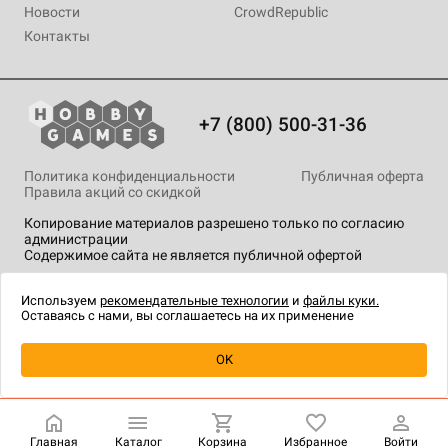
Новости
CrowdRepublic
Контакты
+7 (800) 500-31-36
Политика конфиденциальности
Публичная оферта
Правила акций со скидкой
Копирование материалов разрешено только по согласию
администрации
Содержимое сайта не является публичной офертой
На сайте Hobby Games применяются
рекомендательные
технологии
.
Используем
рекомендательные технологии
и
файлы куки.
Оставаясь с нами, вы соглашаетесь на их применение
Уведомить о наличии
OK
Главная
Каталог
Корзина
Избранное
Войти