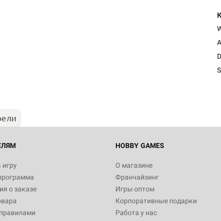
A
Настольная игра Hobby Worl
D
"Мир фантастики. Спецвыпус
Стругацкие"
S
1 490
рели
Настольная игра Hobby Worl
империи: Боевая тревога
799
ЕЛЯМ
HOBBY GAMES
 игру
О магазине
программа
Франчайзинг
Настольная игра Hobby Worl
я о заказе
Игры оптом
империи. Четвёртая редакция
овара
Корпоративные подарки
Рубеж
12 990
 правилами
Работа у нас