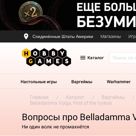
Соединённые Штаты Америки
Магазины
Игр
Каталог
Настольные игры
Варгеймы
Warhammer
Главная
Каталог
Варгеймы
Belladamma Volga, First of the Vyrkos
Вопросы про Belladamma Vol
Ни один волк не промахнётся