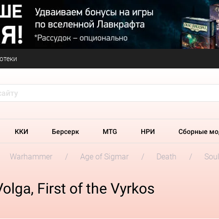
отеки
ККИ
Берсерк
MTG
НРИ
Сборные мо
Warhammer
Age of Sigmar
Death
Soul
ga, First of the Vyrkos