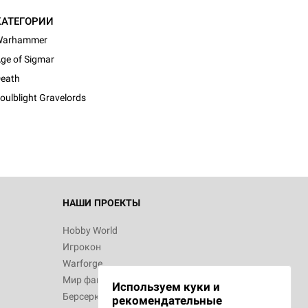
КАТЕГОРИИ
Warhammer
ge of Sigmar
d Журнал
eath
к: Братья
oulblight Gravelords
d Звёздные
НАШИ ПРОЕКТЫ
Hobby World
Игрокон
d Сумерки
Warforge
: Грозовой
Мир фантастики
Используем куки и
Берсерк
рекомендательные