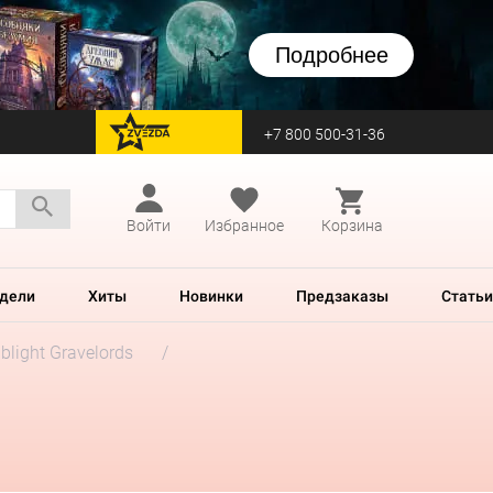
Подробнее
+7 800 500-31-36
перейти на Zvezda
Войти
Избранное
Корзина
дели
Хиты
Новинки
Предзаказы
Статьи
blight Gravelords