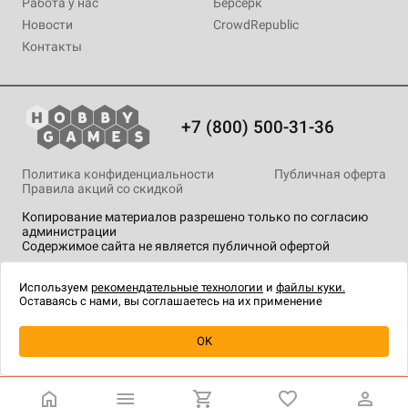
Работа у нас
Берсерк
Новости
CrowdRepublic
Контакты
+7 (800) 500-31-36
Политика конфиденциальности
Публичная оферта
Правила акций со скидкой
Копирование материалов разрешено только по согласию
администрации
Содержимое сайта не является публичной офертой
На сайте Hobby Games применяются
рекомендательные
технологии
.
Используем
рекомендательные технологии
и
файлы куки.
Оставаясь с нами, вы соглашаетесь на их применение
Товар снят с продажи
OK