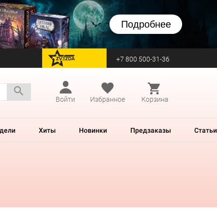
Подробнее
+7 800 500-31-36
перейти на Zvezda
Войти
Избранное
Корзина
дели
Хиты
Новинки
Предзаказы
Статьи