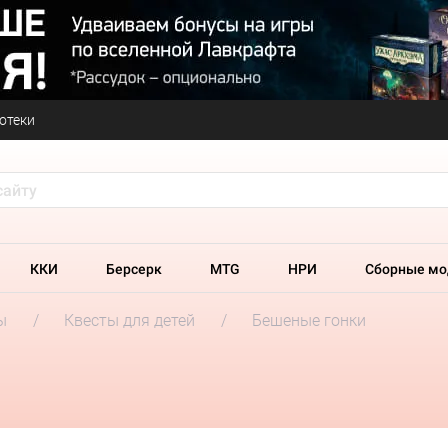
отеки
ККИ
Берсерк
MTG
НРИ
Сборные мо
ы
Квесты для детей
Бешеные гонки