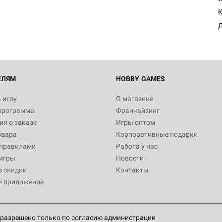
К
Д
ЕЛЯМ
HOBBY GAMES
 игру
О магазине
программа
Франчайзинг
я о заказе
Игры оптом
овара
Корпоративные подарки
 правилами
Работа у нас
игры
Новости
з скидки
Контакты
е приложение
разрешено только по согласию администрации