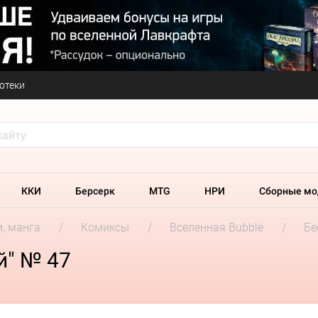
отеки
ККИ
Берсерк
MTG
НРИ
Сборные мо
и, манга
Комиксы
Вселенная Bubble
Бе
й" № 47