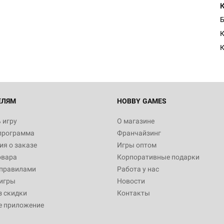
Настольная игра Hobby Worl
Египта
Б
1 991
К
Настольная игра Hobby World
Белая смерть
12 990
ЕЛЯМ
HOBBY GAMES
 игру
О магазине
программа
Франчайзинг
Настольная игра Hobby Worl
я о заказе
Игры оптом
Аркхэма. Карточная игра
овара
Корпоративные подарки
3 490
 правилами
Работа у нас
игры
Новости
з скидки
Контакты
е приложение
Настольная игра Hobby Worl
Аркхэма. Карточная игра: Вт