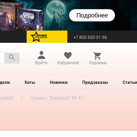
Подробнее
+7 800 500-31-36
перейти на Zvezda
Войти
Избранное
Корзина
дели
Хиты
Новинки
Предзаказы
Статьи
собой
Комикс "Бесобой" № 47