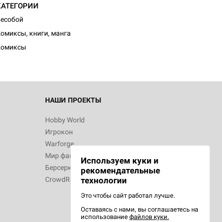
КАТЕГОРИИ
d Монстры
есобой
омиксы, книги, манга
Комиксы
 Зомбицид:
НАШИ ПРОЕКТЫ
Hobby World
Игрокон
d Ужас
Warforge
Мир фантастики
Используем куки и
Берсерк
рекомендательные
CrowdRepublic
технологии
Это чтобы сайт работал лучше.
Оставаясь с нами, вы соглашаетесь на
d Ужас
использование
файлов куки.
орой сезон